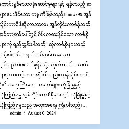
ကောင်းမွန်သောဝန်ဆောင်မှုများနှင့် ရနိုင်သည့် ဆု
များပေးနိုင်သော ကုမ္ပဏီဖြစ်သည်။ innwa99 အွန်
လိုင်းကာစီနိုဆိုတာဘာလဲ? အွန်လိုင်းကာစီနိုသည်
အင်တာနက်ပေါ်တွင် ဂိမ်းကစားနိုင်သော ကာစီနို
များကို ရည်ညွှန်းပါသည်။ ထိုကာစီနိုများသည်
သင့်၏အင်တာနက်တပ်ဆင်ထားသော
ကွန်ပျူတာ၊ စမတ်ဖုန်း သို့မဟုတ် တက်ဘလက်
များမှ တဆင့် ကစားနိုင်ပါသည်။ အွန်လိုင်းကာစီ
နို၏အရေးကြီးသောအချက်များ လုံခြုံမှုနှင့်
ယုံကြည်ရမှု အွန်လိုင်းကာစီနိုများတွင် လုံခြုံမှုနှင့်
ယုံကြည်ရမှုသည် အထူးအရေးကြီးပါသည်။…
admin
August 6, 2024