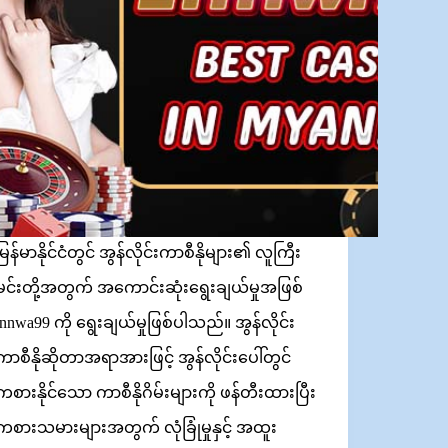
မြန်မာနိုင်ငံတွင် အွန်လိုင်းကာစီနိုများ၏ လူကြီး
မင်းတို့အတွက် အကောင်းဆုံးရွေးချယ်မှုအဖြစ်
innwa99 ကို ရွေးချယ်မှုဖြစ်ပါသည်။ အွန်လိုင်း
ကာစီနိုဆိုတာအရာအားဖြင့် အွန်လိုင်းပေါ်တွင်
ကစားနိုင်သော ကာစီနိုဂိမ်းများကို ဖန်တီးထားပြီး
ကစားသမားများအတွက် လုံခြုံမှုနှင့် အထူး